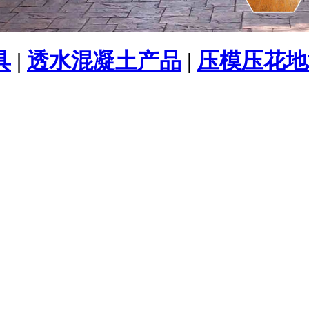
具
|
透水混凝土产品
|
压模压花地