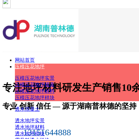
网站首页
压模压花地坪
压模压花地坪实景
专注
地坪材料
研发生产销售10
压模压花地坪模具
压模压花地坪材料
压模压花地坪样块
专业 创新 信任 — 源于湖南普林德的坚持
透水混凝土
透水地坪实景
透水地坪材料
13151644888
透水地坪样块