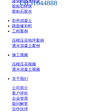
露骨料透水样块
13151644888
胶粘石样块
胶粘石胶水
彩色混凝土
路面修补料
工程案例
压模压花地坪案例
透水混凝土案例
施工视频
压模压花视频
透水混凝土视频
关于我们
公司简介
客户评价
企业资质
疑问解答
合作伙伴