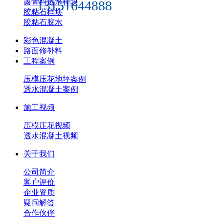
露骨料透水样块
13151644888
胶粘石样块
胶粘石胶水
彩色混凝土
路面修补料
工程案例
压模压花地坪案例
透水混凝土案例
施工视频
压模压花视频
透水混凝土视频
关于我们
公司简介
客户评价
企业资质
疑问解答
合作伙伴