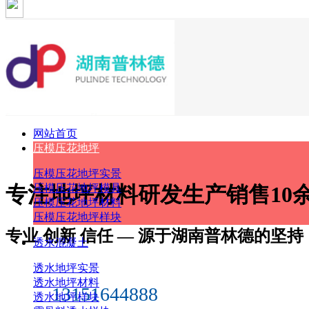
网站首页
压模压花地坪
压模压花地坪实景
专注
地坪材料
研发生产销售10
压模压花地坪模具
压模压花地坪材料
压模压花地坪样块
专业 创新 信任 — 源于湖南普林德的坚持
透水混凝土
透水地坪实景
透水地坪材料
13151644888
透水地坪样块