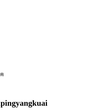
路南
pingyangkuai