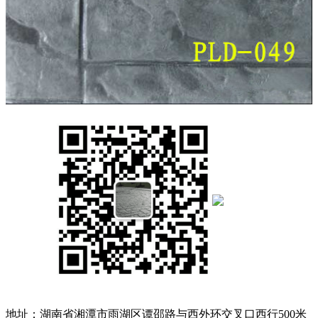
地址：湖南省湘潭市雨湖区谭邵路与西外环交叉口西行500米