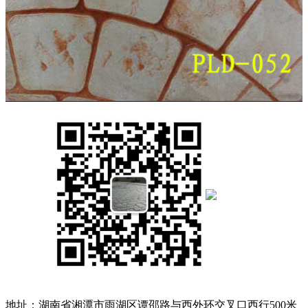
地址：湖南省湘潭市雨湖区谭邵路与西外环交叉口西行500米